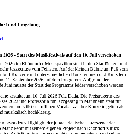
dorf und Umgebung
cht
 2026 - Start des Musikfestivals auf den 10. Juli verschoben
 2026 im Rhöndorfer Musikpavillon steht in den Startlöchern und
 mehr Jazzgenuss vom Feinsten. Auf der kleinen Bühne am Fuß vom
n fünf Konzerte mit unterschiedlichen Künstlerinnen und Künstlern
 zum 11. September 2026 auf dem Programm. Aufgrund der
 Juni musste der Start des Programms leider verschoben werden.
ihe gestaltet am 10. Juli 2026 Fola Dada. Die Preisträgerin des
ises 2022 und Professorin für Jazzgesang in Mannheim steht für
enden und stilistisch offenen Vocal-Jazz. Ihre Konzerte gelten als
nd musikalisch hochklassig.
ein besonderes Highlight der jungen deutschen Jazzszene: der
 Manz kehrt mit seinem eigenen Projekt nach Rhöndorf zurück.
rten Auftritt im Vorjahr verspricht er nun gemeinsam mit seiner