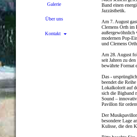
Galerie
Band einen energ
Jazzästhetik.
Über uns
Am 7. August gas
Clemens Orth im P
außergewöhnlich vi
Kontakt
modernen Pop-Einf
und Clemens Orth
Am 28. August fol
seit Jahren zu den
bewährte Format 
Das - ursprünglic
beendet die Reihe
Lokalkolorit auf 
sich die Bigband 
Sound – innovativ
Pavillon für orden
Der Musikpavillon 
besondere Lage am
Kulisse, die den 