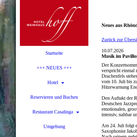
Neues aus Rhön
Zurück zur Übersi
10.07.2026
Startseite
Musik im Pavillon
Der Konzertsommer
+++ NEUES +++
verspricht einmal
Drachenfels stehe
vom 10. Juli bis
Hotel
Hitzewarnung Ende
Reservieren und Buchen
Den Auftakt der Re
Deutschen Jazzpre
emotionalen, groov
Restaurant Casalinga
intensiv, nahbar u
Am 24. Juli folgt 
Umgebung
Saxophonist Jakob
Nach seinem gefeie