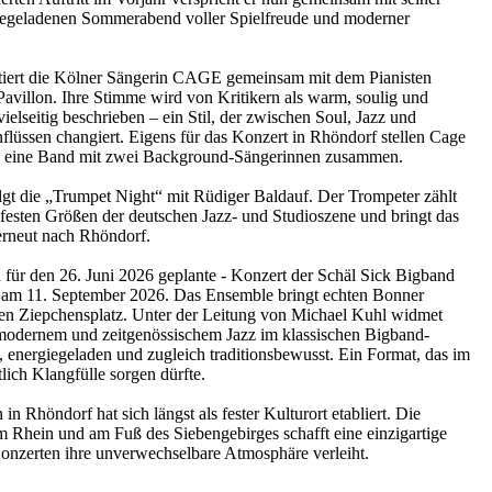
iegeladenen Sommerabend voller Spielfreude und moderner
tiert die Kölner Sängerin CAGE gemeinsam mit dem Pianisten
avillon. Ihre Stimme wird von Kritikern als warm, soulig und
elseitig beschrieben – ein Stil, der zwischen Soul, Jazz und
lüssen changiert. Eigens für das Konzert in Rhöndorf stellen Cage
 eine Band mit zwei Background-Sängerinnen zusammen.
gt die „Trumpet Night“ mit Rüdiger Baldauf. Der Trompeter zählt
 festen Größen der deutschen Jazz- und Studioszene und bringt das
erneut nach Rhöndorf.
h für den 26. Juni 2026 geplante - Konzert der Schäl Sick Bigband
 am 11. September 2026. Das Ensemble bringt echten Bonner
den Ziepchensplatz. Unter der Leitung von Michael Kuhl widmet
modernem und zeitgenössischem Jazz im klassischen Bigband-
, energiegeladen und zugleich traditionsbewusst. Ein Format, das im
tlich Klangfülle sorgen dürfte.
in Rhöndorf hat sich längst als fester Kulturort etabliert. Die
 Rhein und am Fuß des Siebengebirges schafft eine einzigartige
Konzerten ihre unverwechselbare Atmosphäre verleiht.