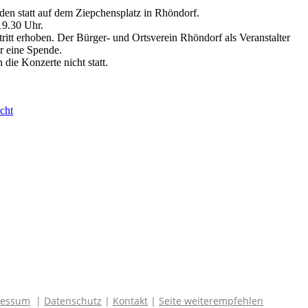
den statt auf dem Ziepchensplatz in Rhöndorf.
19.30 Uhr.
tritt erhoben. Der Bürger- und Ortsverein Rhöndorf als Veranstalter
er eine Spende.
 die Konzerte nicht statt.
cht
 CON INAa
ressum
|
Datenschutz
|
Kontakt
|
Seite weiterempfehlen