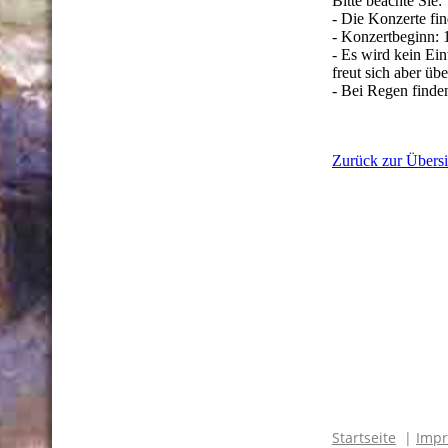
Bitte beachte Sie:
- Die Konzerte fin
- Konzertbeginn: 
- Es wird kein Ein
freut sich aber üb
- Bei Regen finden
Zurück zur Übersi
Filetto di orTO
Startseite
|
Imp