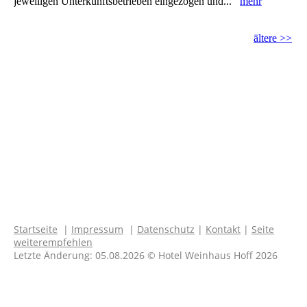
jeweiligen Unterkunftsbetrieben eingezogen und...
mehr
ältere >>
Filetto di orTO CON INAa
Startseite
|
Impressum
|
Datenschutz
|
Kontakt
|
Seite
weiterempfehlen
Letzte Änderung: 05.08.2026 © Hotel Weinhaus Hoff 2026