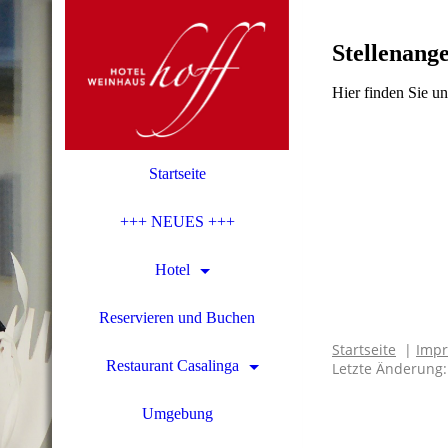
Stellenang
Hier finden Sie un
Filetto di orTO
Startseite
+++ NEUES +++
Hotel
Reservieren und Buchen
Startseite
|
Imp
Restaurant Casalinga
Letzte Änderung:
Umgebung