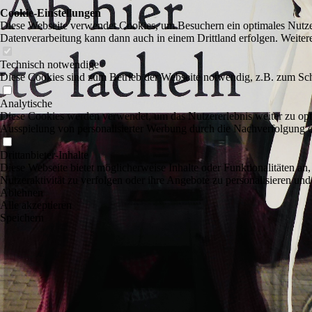
Cookie-Einstellungen
Diese Webseite verwendet Cookies, um Besuchern ein optimales Nutzerer
Datenverarbeitung kann dann auch in einem Drittland erfolgen. Weiter
Technisch notwendige
Diese Cookies sind zum Betrieb der Webseite notwendig, z.B. zum Sch
Analytische
Diese Cookies werden verwendet, um das Nutzererlebnis weiter zu optim
Ausspielung von personalisierter Werbung durch die Nachverfolgung de
Drittanbieter-Inhalte
Diese Webseite bietet möglicherweise Inhalte oder Funktionalitäten an,
Nutzeraktivität zu verfolgen oder ihre Angebote zu personalisieren und
Ablehnen
Alle akzeptieren
Speichern